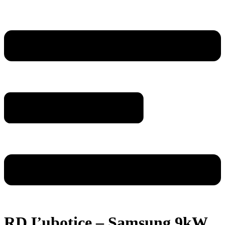
RD Ľubotice – Samsung 9kW