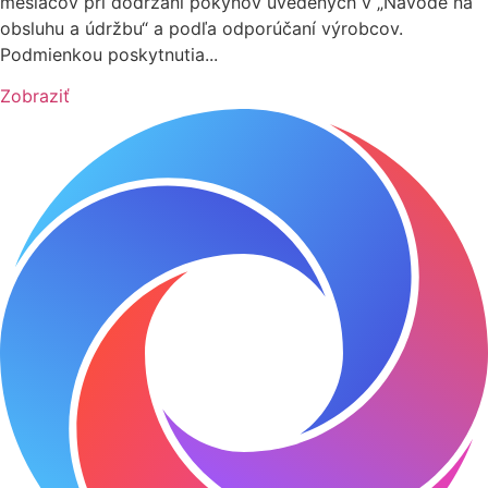
mesiacov pri dodržaní pokynov uvedených v „Návode na
obsluhu a údržbu“ a podľa odporúčaní výrobcov.
Podmienkou poskytnutia...
Zobraziť