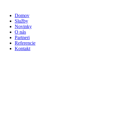
Preskočiť
na
Domov
obsah
Služby
Novinky
O nás
Partneri
Referencie
Kontakt