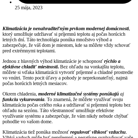
25 mája, 2023
Klimatizácia je nenahraditeľným prvkom modernej domácnosti
,
ktorý umožňuje udržiavať si príjemnú teplotu aj počas horúcich
letných dní. Táto technológia ponúka množstvo výhod a
zabezpečuje, že váš dom je miestom, kde sa môžete vždy schovať
pred extrémnymi teplotami.
Jednou z hlavných výhod klimatizácie je schopnosť
rýchlo a
efektívne chladiť miestnosti
.
Bez ohľadu na vonkajšiu teplotu,
môžete si vďaka klimatizácii vytvoriť príjemné a chladné prostredie
vo vnútri. Tento pocit úľavy a pohody je neprekonateľný, najmä
počas horúcich letných mesiacov.
Okrem chladenia,
moderné klimatizačné systémy ponúkajú
aj
funkciu vykurovania
.
To znamená, že môžete využívať svoju
klimatizáciu počas celého roka a udržiavať si príjemnú teplotu bez
ohľadu na sezónu. Táto všestrannosť umožňuje efektívne
využívanie systému a zabezpečuje, že vám nikdy nebude chýbať
pohodlie vo vašom dome.
Klimatizácia tiež ponúka možnosť
regulovať vlhkosť vzduchu
.
Vlhký vzduch môže byť nepríjemný a negatívne ovplyvňovať vaše