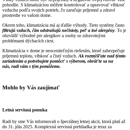
pohodlie. S klimatizáciou môžete kontrolovať a upravovať vlhkosť
vzduchu podľa svojich potrieb, čo zaručuje príjemné a zdravé
prostredie vo vašom dome.
Okrem toho, klimatizácia má aj ďalšie výhody. Tieto systémy často
filtrujú vzduch, čím odstraňujú nečistoty, peľ a iné alergény
.
To je
obzvlášť výhodné pre alergikov a osoby so zdravotnými
problémami dýchacích ciest.
Klimatizácia v dome je neoceniteľným riešením, ktoré zabezpečuje
príjemnú teplotu, vlhkosť a čistý vzduch.
Ak rozmýšľate nad týmto
zariadením a potrebujete pomôcť s výberom, obráťte sa na
nás, radi vám s tým pomôžeme.
Mohlo by Vás zaujímať
Letná servisná ponuka
Radi by sme Vás informovali o špeciálnej letnej akcii, ktorá platí až
do 31. júla 2025. Komplexná servisná prehliadka je teraz za