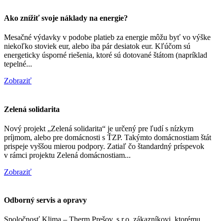
Ako znížiť svoje náklady na energie?
Mesačné výdavky v podobe platieb za energie môžu byť vo výške
niekoľko stoviek eur, alebo iba pár desiatok eur. Kľúčom sú
energeticky úsporné riešenia, ktoré sú dotované štátom (napríklad
tepelné...
Zobraziť
Zelená solidarita
Nový projekt „Zelená solidarita“ je určený pre ľudí s nízkym
príjmom, alebo pre domácnosti s ŤZP. Takýmto domácnostiam štát
prispeje vyššou mierou podpory. Zatiaľ čo štandardný príspevok
v rámci projektu Zelená domácnostiam...
Zobraziť
Odborný servis a opravy
Spoločnosť Klima – Therm Prešov, s.r.o. zákazníkovi, ktorému