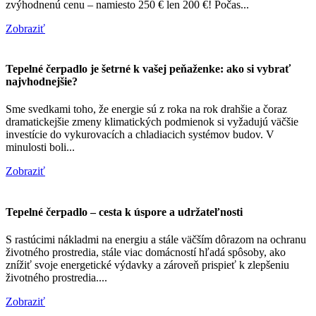
zvýhodnenú cenu – namiesto 250 € len 200 €! Počas...
Zobraziť
Tepelné čerpadlo je šetrné k vašej peňaženke: ako si vybrať
najvhodnejšie?
Sme svedkami toho, že energie sú z roka na rok drahšie a čoraz
dramatickejšie zmeny klimatických podmienok si vyžadujú väčšie
investície do vykurovacích a chladiacich systémov budov. V
minulosti boli...
Zobraziť
Tepelné čerpadlo – cesta k úspore a udržateľnosti
S rastúcimi nákladmi na energiu a stále väčším dôrazom na ochranu
životného prostredia, stále viac domácností hľadá spôsoby, ako
znížiť svoje energetické výdavky a zároveň prispieť k zlepšeniu
životného prostredia....
Zobraziť