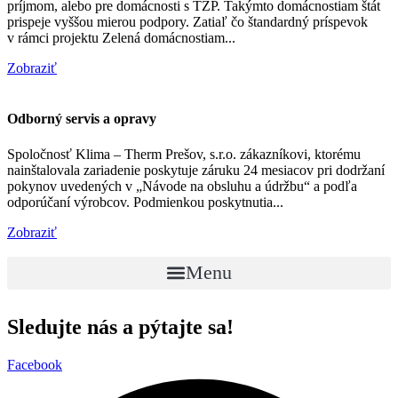
príjmom, alebo pre domácnosti s ŤZP. Takýmto domácnostiam štát
prispeje vyššou mierou podpory. Zatiaľ čo štandardný príspevok
v rámci projektu Zelená domácnostiam...
Zobraziť
Odborný servis a opravy
Spoločnosť Klima – Therm Prešov, s.r.o. zákazníkovi, ktorému
nainštalovala zariadenie poskytuje záruku 24 mesiacov pri dodržaní
pokynov uvedených v „Návode na obsluhu a údržbu“ a podľa
odporúčaní výrobcov. Podmienkou poskytnutia...
Zobraziť
Menu
Sledujte nás a pýtajte sa!
Facebook