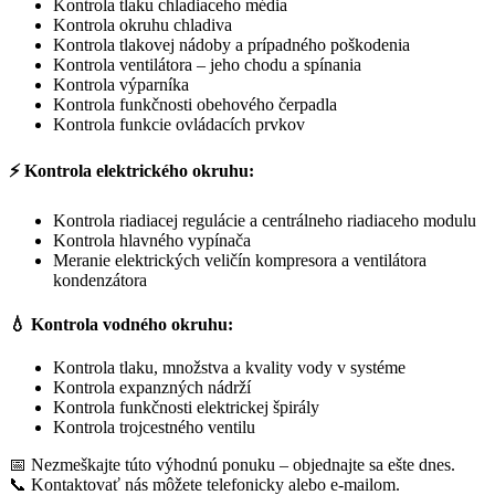
Kontrola tlaku chladiaceho média
Kontrola okruhu chladiva
Kontrola tlakovej nádoby a prípadného poškodenia
Kontrola ventilátora – jeho chodu a spínania
Kontrola výparníka
Kontrola funkčnosti obehového čerpadla
Kontrola funkcie ovládacích prvkov
⚡
Kontrola elektrického okruhu:
Kontrola riadiacej regulácie a centrálneho riadiaceho modulu
Kontrola hlavného vypínača
Meranie elektrických veličín kompresora a ventilátora
kondenzátora
💧
Kontrola vodného okruhu:
Kontrola tlaku, množstva a kvality vody v systéme
Kontrola expanzných nádrží
Kontrola funkčnosti elektrickej špirály
Kontrola trojcestného ventilu
📅 Nezmeškajte túto výhodnú ponuku – objednajte sa ešte dnes.
📞 Kontaktovať nás môžete telefonicky alebo e-mailom.