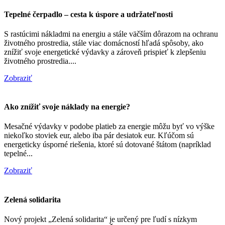
Tepelné čerpadlo – cesta k úspore a udržateľnosti
S rastúcimi nákladmi na energiu a stále väčším dôrazom na ochranu
životného prostredia, stále viac domácností hľadá spôsoby, ako
znížiť svoje energetické výdavky a zároveň prispieť k zlepšeniu
životného prostredia....
Zobraziť
Ako znížiť svoje náklady na energie?
Mesačné výdavky v podobe platieb za energie môžu byť vo výške
niekoľko stoviek eur, alebo iba pár desiatok eur. Kľúčom sú
energeticky úsporné riešenia, ktoré sú dotované štátom (napríklad
tepelné...
Zobraziť
Zelená solidarita
Nový projekt „Zelená solidarita“ je určený pre ľudí s nízkym