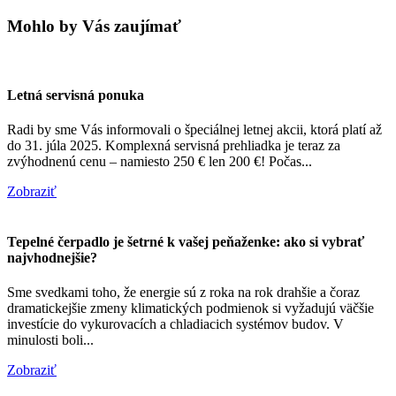
Mohlo by Vás zaujímať
Letná servisná ponuka
Radi by sme Vás informovali o špeciálnej letnej akcii, ktorá platí až
do 31. júla 2025. Komplexná servisná prehliadka je teraz za
zvýhodnenú cenu – namiesto 250 € len 200 €! Počas...
Zobraziť
Tepelné čerpadlo je šetrné k vašej peňaženke: ako si vybrať
najvhodnejšie?
Sme svedkami toho, že energie sú z roka na rok drahšie a čoraz
dramatickejšie zmeny klimatických podmienok si vyžadujú väčšie
investície do vykurovacích a chladiacich systémov budov. V
minulosti boli...
Zobraziť