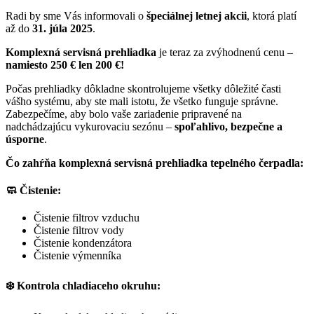
Radi by sme Vás informovali o
špeciálnej letnej akcii
, ktorá platí
až do
31. júla 2025
.
Komplexná servisná prehliadka
je teraz za zvýhodnenú cenu –
namiesto 250 € len 200 €!
Počas prehliadky dôkladne skontrolujeme všetky dôležité časti
vášho systému, aby ste mali istotu, že všetko funguje správne.
Zabezpečíme, aby bolo vaše zariadenie pripravené na
nadchádzajúcu vykurovaciu sezónu –
spoľahlivo, bezpečne a
úsporne
.
Čo zahŕňa komplexná servisná prehliadka tepelného čerpadla:
🧼
Čistenie:
Čistenie filtrov vzduchu
Čistenie filtrov vody
Čistenie kondenzátora
Čistenie výmenníka
❄️
Kontrola chladiaceho okruhu: